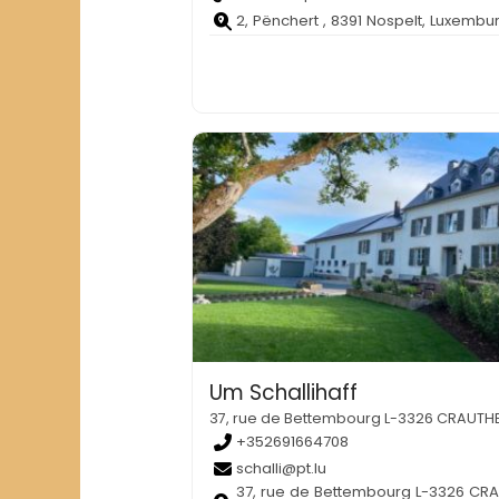
2, Pënchert , 8391 Nospelt, Luxembu
Um Schallihaff
37, rue de Bettembourg L-3326 CRAUTH
+352691664708
schalli@pt.lu
37, rue de Bettembourg L-3326 CR