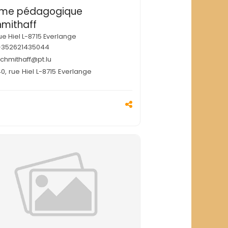
rme pédagogique
hmithaff
rue Hiel L-8715 Everlange
+352621435044
schmithaff@pt.lu
0, rue Hiel L-8715 Everlange