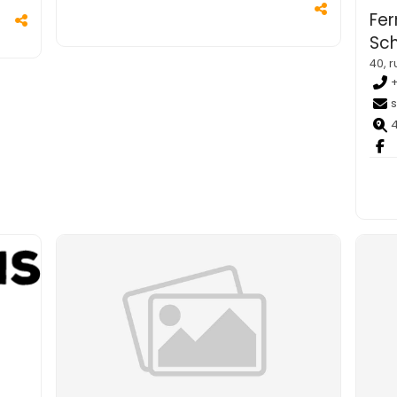
Fe
Sc
40, 
4