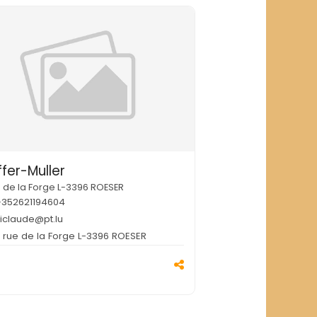
ffer-Muller
ue de la Forge L-3396 ROESER
+352621194604
kiclaude@pt.lu
, rue de la Forge L-3396 ROESER