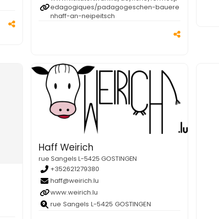
edagogiques/padagogeschen-bauere
nhaff-an-neipeitsch
Haff Weirich
rue Sangels L-5425 GOSTINGEN
+352621279380
haff@weirich.lu
www.weirich.lu
rue Sangels L-5425 GOSTINGEN