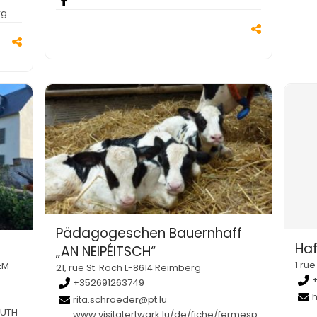
rg
Pädagogeschen Bauernhaff
Ha
„AN NEIPÉITSCH“
1 ru
EM
21, rue St. Roch L-8614 Reimberg
+352691263749
rita.schroeder@pt.lu
AUTH
www.visitatertwark.lu/de/fiche/fermesp