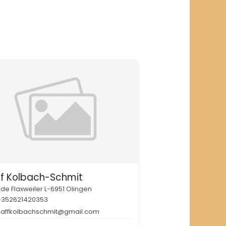
ff Kolbach-Schmit
e de Flaxweiler L-6951 Olingen
+352621420353
haffkolbachschmit@gmail.com