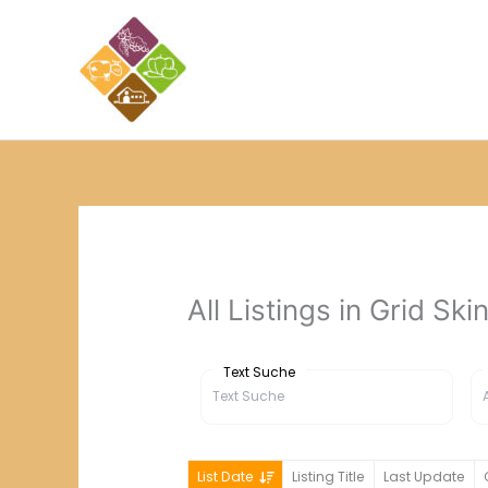
Zum
Inhalt
springen
All Listings in Grid Ski
Text Suche
List Date
Listing Title
Last Update