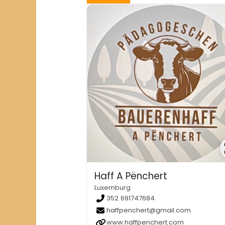
Haff A Pënchert
Luxemburg
352 691747684
haffpenchert@gmail.com
www.haffpenchert.com