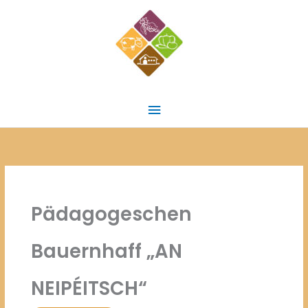
Zum
Inhalt
springen
Hauptmenü
Pädagogeschen
Bauernhaff „AN
NEIPÉITSCH“