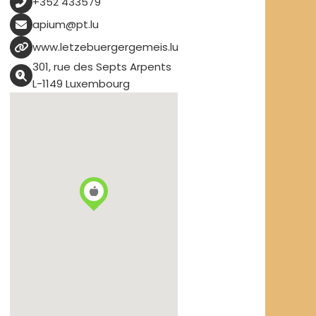
+352 433579
apium@pt.lu
www.letzebuergergemeis.lu
301, rue des Septs Arpents
L-1149 Luxembourg