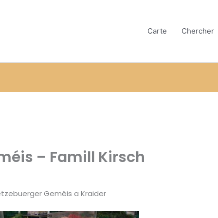
Carte
Chercher
éis – Famill Kirsch
étzebuerger Geméis a Kraider