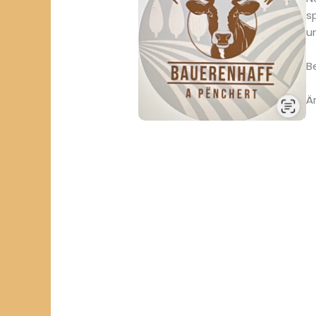
s
u
B
Ä