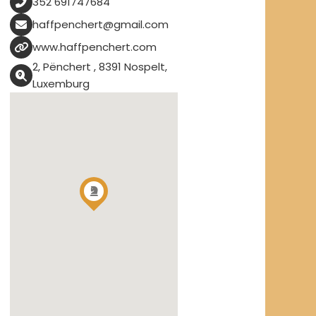
352 691747684
haffpenchert@gmail.com
www.haffpenchert.com
2, Pënchert , 8391 Nospelt,
Luxemburg