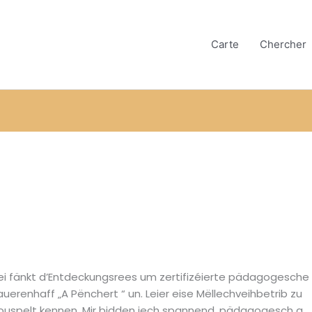
Carte
Chercher
ei fänkt d’Entdeckungsrees um zertifizéierte pädagogesche
auerenhaff „A Pënchert “ un. Leier eise Mëllechveihbetrib zu
ouspelt kennen. Mir bidden iech spannend, pädagogesch a