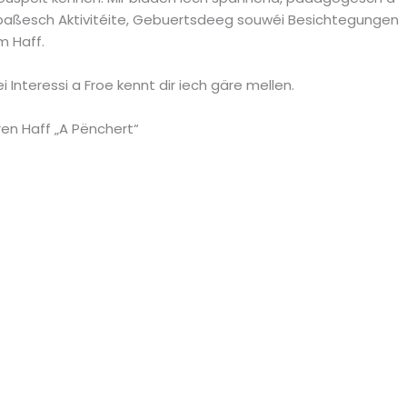
paßesch Aktivitéite, Gebuertsdeeg souwéi Besichtegungen
m Haff.
ei Interessi a Froe kennt dir iech gäre mellen.
ren Haff „A Pënchert“